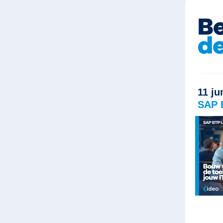
11 ju
SAP 