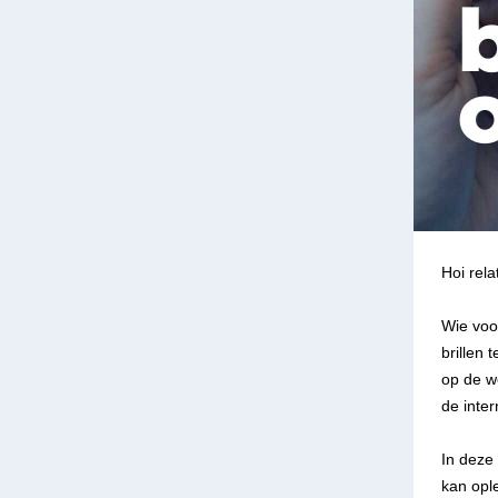
Hoi relat
Wie voo
brillen 
op de w
de inte
In deze 
kan opl