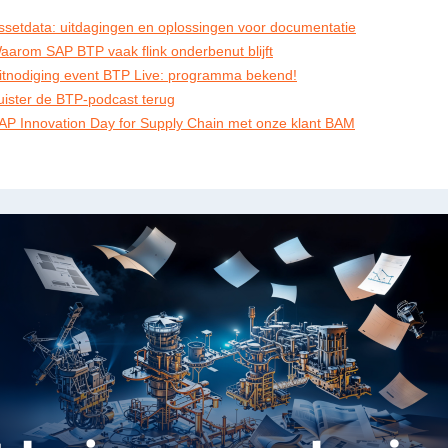
ssetdata: uitdagingen en oplossingen voor documentatie
aarom SAP BTP vaak flink onderbenut blijft
itnodiging event BTP Live: programma bekend!
uister de BTP-podcast terug
AP Innovation Day for Supply Chain met onze klant BAM