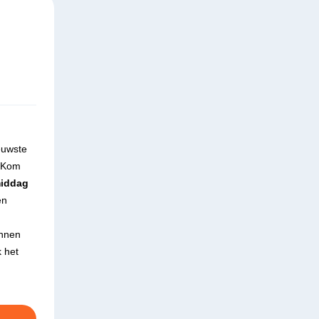
euwste
? Kom
middag
en
ennen
k het