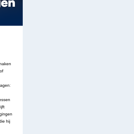
 maken
of
ragen:
essen
jft
agingen
ie hij