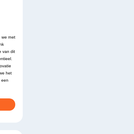
n we met
ink
 van dit
ntieel.
ovatie
 we het
, een