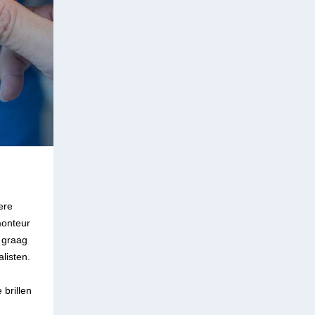
ere
monteur
j graag
listen.
 brillen