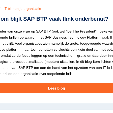
in
IT binnen je organisatie
om blijft SAP BTP vaak flink onderbenut?
kader van onze visie op SAP BTP (ook wel “Be The President”), bekeke
llende brillen op waarom het SAP Business Technology Platform vaak fl
ut blijft. Veel organisaties zien namelijk de grote, toegevoegde waarde
eve platform, maar toch benutten ze slechts een klein deel van het pote
 omdat ze de focus leggen op een technische migratie en daardoor inn
egische procesoptimalisatie (moeten) uitstellen. In dit blog-item lichten
nutten van SAP BTP toe aan de hand van het opzetten van een IT-bril
-bril en een organisatie-overkoepelende bril:
Lees blog