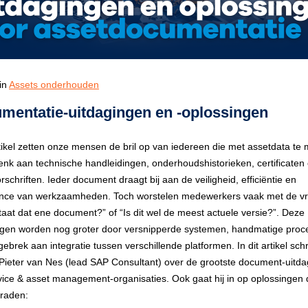
in
Assets onderhouden
mentatie-uitdagingen en -oplossingen
artikel zetten onze mensen de bril op van iedereen die met assetdata te
Denk aan technische handleidingen, onderhoudshistorieken, certificaten 
schriften. Ieder document draagt bij aan de veiligheid, efficiëntie en
nce van werkzaamheden. Toch worstelen medewerkers vaak met de v
taat dat ene document?” of “Is dit wel de meest actuele versie?”. Deze
ngen worden nog groter door versnipperde systemen, handmatige proc
ebrek aan integratie tussen verschillende platformen. In dit artikel schri
 Pieter van Nes (lead SAP Consultant) over de grootste document-uitd
vice & asset management-organisaties. Ook gaat hij in op oplossingen d
raden: