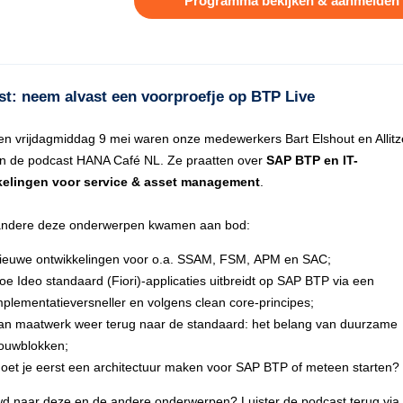
Programma bekijken & aanmelden
t: neem alvast een voorproefje op BTP Live
en vrijdagmiddag 9 mei waren onze medewerkers Bart Elshout en Allit
 in de podcast HANA Café NL. Ze praatten over
SAP BTP en IT-
kelingen voor service & asset management
.
andere deze onderwerpen kwamen aan bod:
ieuwe ontwikkelingen voor o.a. SSAM, FSM, APM en SAC;
oe Ideo standaard (Fiori)-applicaties uitbreidt op SAP BTP via een
mplementatieversneller en volgens clean core-principes;
an maatwerk weer terug naar de standaard: het belang van duurzame
ouwblokken;
oet je eerst een architectuur maken voor SAP BTP of meteen starten?
d naar deze en de andere onderwerpen? Luister de podcast terug via