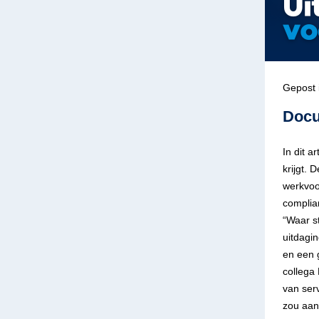
Gepost 
Docu
In dit 
krijgt. 
werkvoor
complia
“Waar s
uitdagi
en een g
collega
van ser
zou aan