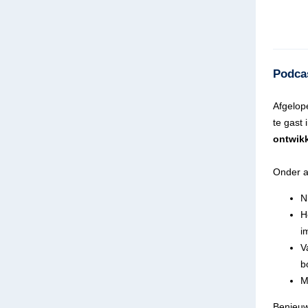
Podcas
Afgelop
te gast
ontwik
Onder 
N
H
i
V
b
M
Benieuw