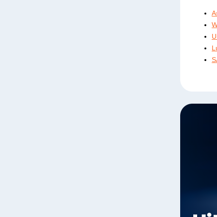
A
W
U
L
S