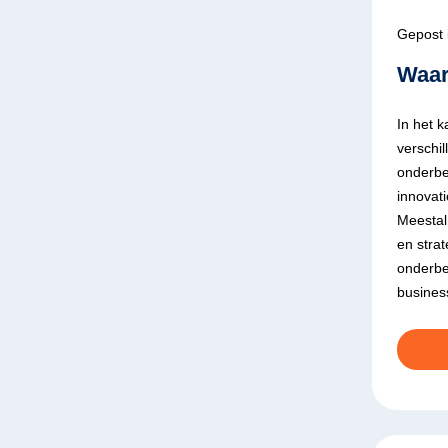
Gepost 
Waar
In het 
verschi
onderben
innovati
Meestal
en strat
onderbe
business