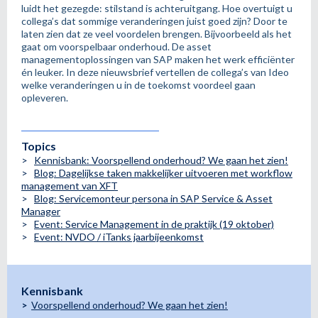
luidt het gezegde: stilstand is achteruitgang. Hoe overtuigt u
collega’s dat sommige veranderingen juist goed zijn? Door te
laten zien dat ze veel voordelen brengen. Bijvoorbeeld als het
gaat om voorspelbaar onderhoud. De asset
managementoplossingen van SAP maken het werk efficiënter
én leuker. In deze nieuwsbrief vertellen de collega’s van Ideo
welke veranderingen u in de toekomst voordeel gaan
opleveren.
Topics
>
Kennisbank: Voorspellend onderhoud? We gaan het zien!
>
Blog: Dagelijkse taken makkelijker uitvoeren met workflow
management van XFT
>
Blog:
Servicemonteur persona in SAP Service & Asset
Manager
>
Event: Service Management in de praktijk (19 oktober)
>
Event: NVDO / iTanks jaarbijeenkomst
Kennisbank
>
Voorspellend onderhoud? We gaan het zien!